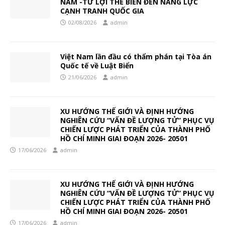
NAM -TỪ LỢI THẾ BIỂN ĐẾN NĂNG LỰC
CẠNH TRANH QUỐC GIA
02/08/2026
admin
Việt Nam lần đầu có thẩm phán tại Tòa án
Quốc tế về Luật Biển
21/06/2026
admin
XU HƯỚNG THẾ GIỚI VÀ ĐỊNH HƯỚNG
NGHIÊN CỨU “VẤN ĐỀ LƯỢNG TỬ” PHỤC VỤ
CHIẾN LƯỢC PHÁT TRIỂN CỦA THÀNH PHỐ
HỒ CHÍ MINH GIAI ĐOẠN 2026- 20501
17/06/2026
admin
XU HƯỚNG THẾ GIỚI VÀ ĐỊNH HƯỚNG
NGHIÊN CỨU “VẤN ĐỀ LƯỢNG TỬ” PHỤC VỤ
CHIẾN LƯỢC PHÁT TRIỂN CỦA THÀNH PHỐ
HỒ CHÍ MINH GIAI ĐOẠN 2026- 20501
17/06/2026
admin