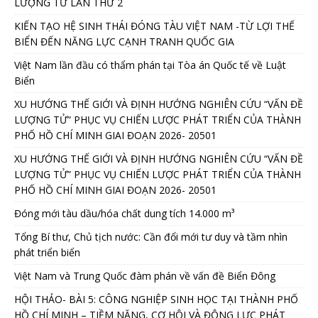
LƯỢNG TỬ LẦN THỨ 2
KIẾN TẠO HỆ SINH THÁI ĐÓNG TÀU VIỆT NAM -TỪ LỢI THẾ
BIỂN ĐẾN NĂNG LỰC CẠNH TRANH QUỐC GIA
Việt Nam lần đầu có thẩm phán tại Tòa án Quốc tế về Luật
Biển
XU HƯỚNG THẾ GIỚI VÀ ĐỊNH HƯỚNG NGHIÊN CỨU “VẤN ĐỀ
LƯỢNG TỬ” PHỤC VỤ CHIẾN LƯỢC PHÁT TRIỂN CỦA THÀNH
PHỐ HỒ CHÍ MINH GIAI ĐOẠN 2026- 20501
XU HƯỚNG THẾ GIỚI VÀ ĐỊNH HƯỚNG NGHIÊN CỨU “VẤN ĐỀ
LƯỢNG TỬ” PHỤC VỤ CHIẾN LƯỢC PHÁT TRIỂN CỦA THÀNH
PHỐ HỒ CHÍ MINH GIAI ĐOẠN 2026- 20501
Đóng mới tàu dầu/hóa chất dung tích 14.000 m³
Tổng Bí thư, Chủ tịch nước: Cần đổi mới tư duy và tầm nhìn
phát triển biển
Việt Nam và Trung Quốc đàm phán về vấn đề Biển Đông
HỘI THẢO- BÀI 5: CÔNG NGHIỆP SINH HỌC TẠI THÀNH PHỐ
HỒ CHÍ MINH – TIỀM NĂNG, CƠ HỘI VÀ ĐỘNG LỰC PHÁT