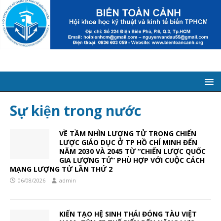
Sự kiện trong nước
VỀ TẦM NHÌN LƯỢNG TỬ TRONG CHIẾN
LƯỢC GIÁO DỤC Ở TP HỒ CHÍ MINH ĐẾN
NĂM 2030 VÀ 2045 TỪ “CHIẾN LƯỢC QUỐC
GIA LƯỢNG TỬ” PHÙ HỢP VỚI CUỘC CÁCH
MẠNG LƯỢNG TỬ LẦN THỨ 2
06/08/2026
admin
KIẾN TẠO HỆ SINH THÁI ĐÓNG TÀU VIỆT