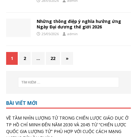
28/05/2026
admin
Những thông điệp ý nghĩa hưởng ứng
Ngày Đại dương thế giới 2026
25/05/2026
admin
1
2
…
22
»
BÀI VIẾT MỚI
VỀ TẦM NHÌN LƯỢNG TỬ TRONG CHIẾN LƯỢC GIÁO DỤC Ở
TP HỒ CHÍ MINH ĐẾN NĂM 2030 VÀ 2045 TỪ “CHIẾN LƯỢC
QUỐC GIA LƯỢNG TỬ” PHÙ HỢP VỚI CUỘC CÁCH MẠNG