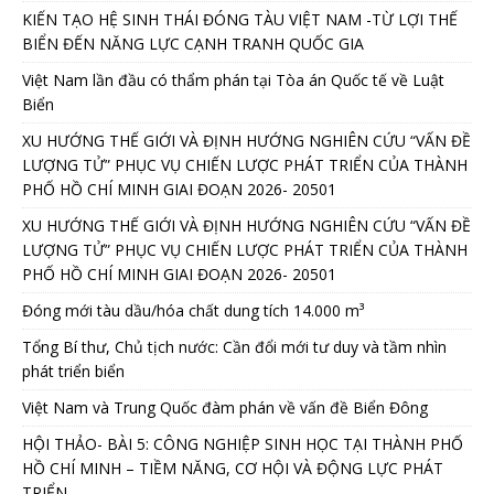
KIẾN TẠO HỆ SINH THÁI ĐÓNG TÀU VIỆT NAM -TỪ LỢI THẾ
BIỂN ĐẾN NĂNG LỰC CẠNH TRANH QUỐC GIA
Việt Nam lần đầu có thẩm phán tại Tòa án Quốc tế về Luật
Biển
XU HƯỚNG THẾ GIỚI VÀ ĐỊNH HƯỚNG NGHIÊN CỨU “VẤN ĐỀ
LƯỢNG TỬ” PHỤC VỤ CHIẾN LƯỢC PHÁT TRIỂN CỦA THÀNH
PHỐ HỒ CHÍ MINH GIAI ĐOẠN 2026- 20501
XU HƯỚNG THẾ GIỚI VÀ ĐỊNH HƯỚNG NGHIÊN CỨU “VẤN ĐỀ
LƯỢNG TỬ” PHỤC VỤ CHIẾN LƯỢC PHÁT TRIỂN CỦA THÀNH
PHỐ HỒ CHÍ MINH GIAI ĐOẠN 2026- 20501
Đóng mới tàu dầu/hóa chất dung tích 14.000 m³
Tổng Bí thư, Chủ tịch nước: Cần đổi mới tư duy và tầm nhìn
phát triển biển
Việt Nam và Trung Quốc đàm phán về vấn đề Biển Đông
HỘI THẢO- BÀI 5: CÔNG NGHIỆP SINH HỌC TẠI THÀNH PHỐ
HỒ CHÍ MINH – TIỀM NĂNG, CƠ HỘI VÀ ĐỘNG LỰC PHÁT
TRIỂN