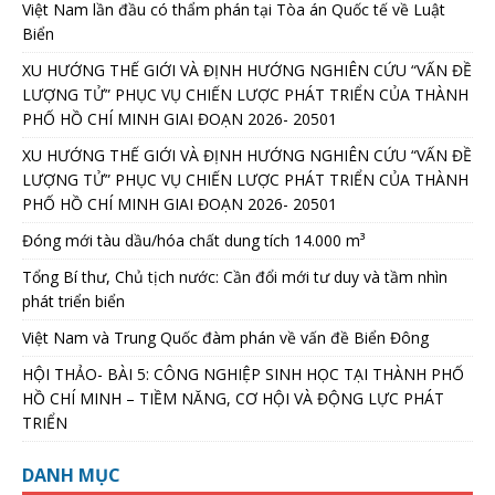
Việt Nam lần đầu có thẩm phán tại Tòa án Quốc tế về Luật
Biển
XU HƯỚNG THẾ GIỚI VÀ ĐỊNH HƯỚNG NGHIÊN CỨU “VẤN ĐỀ
LƯỢNG TỬ” PHỤC VỤ CHIẾN LƯỢC PHÁT TRIỂN CỦA THÀNH
PHỐ HỒ CHÍ MINH GIAI ĐOẠN 2026- 20501
XU HƯỚNG THẾ GIỚI VÀ ĐỊNH HƯỚNG NGHIÊN CỨU “VẤN ĐỀ
LƯỢNG TỬ” PHỤC VỤ CHIẾN LƯỢC PHÁT TRIỂN CỦA THÀNH
PHỐ HỒ CHÍ MINH GIAI ĐOẠN 2026- 20501
Đóng mới tàu dầu/hóa chất dung tích 14.000 m³
Tổng Bí thư, Chủ tịch nước: Cần đổi mới tư duy và tầm nhìn
phát triển biển
Việt Nam và Trung Quốc đàm phán về vấn đề Biển Đông
HỘI THẢO- BÀI 5: CÔNG NGHIỆP SINH HỌC TẠI THÀNH PHỐ
HỒ CHÍ MINH – TIỀM NĂNG, CƠ HỘI VÀ ĐỘNG LỰC PHÁT
TRIỂN
DANH MỤC