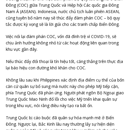
Đông (COC) giữa Trung Quốc và Hiệp hội Các quốc gia Đông
Nam Á (ASEAN). Indonesia, nước chủ tịch luân phiên ASEAN,
cũng tuyên bố năm nay sẽ thúc đẩy đàm phán COC – bộ quy
tắc được kỳ vọng sẽ là lời giải cho các tranh chấp Biển Đông.
Việc nối lại đàm phán COC, vốn đã đình trệ vì COVID-19, sẽ
chịu ảnh hưởng không nhỏ từ các hoạt động liên quan trong
khu vực gần đây.
Nếu thúc đẩy đối thoại là tín hiệu tốt, căng thẳng trên thực địa
lại báo hiệu con đường khó khăn cho COC.
Không lâu sau khi Philippines xác định địa điểm cụ thể của bốn
căn cứ quân sự bổ sung mà nước này cho phép Mỹ tiếp cận,
phía Trung Quốc đã phản ứng. Người phát ngôn Bộ Ngoại giao
Trung Quốc Mao Ninh đổ lỗi cho việc Mỹ triển khai quân sự
trong khu vực, nói rằng điều này tạo ra bất ổn.
Trung Quốc bị cáo buộc đã quân sự hóa mạnh mẽ ở Biển
Đông. Ngược lại, Bắc Kinh lâu nay thường lấy sự hiện diện