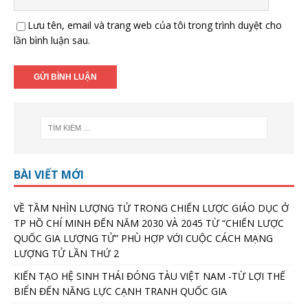
Lưu tên, email và trang web của tôi trong trình duyệt cho
lần bình luận sau.
BÀI VIẾT MỚI
VỀ TẦM NHÌN LƯỢNG TỬ TRONG CHIẾN LƯỢC GIÁO DỤC Ở
TP HỒ CHÍ MINH ĐẾN NĂM 2030 VÀ 2045 TỪ “CHIẾN LƯỢC
QUỐC GIA LƯỢNG TỬ” PHÙ HỢP VỚI CUỘC CÁCH MẠNG
LƯỢNG TỬ LẦN THỨ 2
KIẾN TẠO HỆ SINH THÁI ĐÓNG TÀU VIỆT NAM -TỪ LỢI THẾ
BIỂN ĐẾN NĂNG LỰC CẠNH TRANH QUỐC GIA