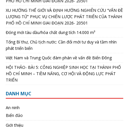
PHỐ HỒ CHÍ MINH GIAI ĐOẠN 2026- 20501
XU HƯỚNG THẾ GIỚI VÀ ĐỊNH HƯỚNG NGHIÊN CỨU “VẤN ĐỀ
LƯỢNG TỬ” PHỤC VỤ CHIẾN LƯỢC PHÁT TRIỂN CỦA THÀNH
PHỐ HỒ CHÍ MINH GIAI ĐOẠN 2026- 20501
Đóng mới tàu dầu/hóa chất dung tích 14.000 m³
Tổng Bí thư, Chủ tịch nước: Cần đổi mới tư duy và tầm nhìn
phát triển biển
Việt Nam và Trung Quốc đàm phán về vấn đề Biển Đông
HỘI THẢO- BÀI 5: CÔNG NGHIỆP SINH HỌC TẠI THÀNH PHỐ
HỒ CHÍ MINH – TIỀM NĂNG, CƠ HỘI VÀ ĐỘNG LỰC PHÁT
TRIỂN
DANH MỤC
An ninh
Biển đảo
Giới thiệu