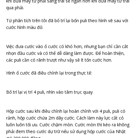
khi đưa máy từ phải sang trái sẽ ngắn hơn khi đưa máy từ trái
qua phải.
Từ phân tích trên tôi đã bố trí lại bốn puli theo hình vẽ sau với
cước hình màu đỏ:
Việc đưa cước vào ổ cước có khó hơn, nhưng bạn chỉ cần cắt
nhọn đầu cước và có thể dễ dàng làm được. Để hoàn thiện,
các puli cần có rãnh trượt như vậy sẽ ít tốn cước hơn.
Hình ổ cước đã điều chỉnh lại trong thực tế:
Bố trí lại vị trí 4 puli, nhìn vào tâm trục quay
Hộp cước sau khi điều chỉnh lại hoàn chỉnh với 4 puli, puli có
rảnh, hộp cước chứa 2m dây cước. Cách làm này lực cắt cỏ
luôn luôn tối ưu. Cước chậm mòn. Cước mòn thì kéo ra không
phải đem theo cước dự trữ nếu sử dụng hộp cước của Nhật