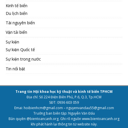
Kinh tế biển
Du lịch biển
Tài nguyên biển
Vận tải biển
Sự kiện
Sự kiện Quốc tế
Sự kiện trong nước
Tin nổi bật
Trang tin Hội khoa học kỹ thuật và kinh tế biển TPHCM
Địa chỉ: Số 224 Điện Biên Phủ, P.6, Q.3, Tp.HCM
SĐT: 0936 603 059
Emai: hoibienhcm@gmail.com – nguyenvandau55@gmail.com
Trưởng ban biên tập: Nguyễn Văn Đấu
Bản quyền @bientoancanh.org. Ghi rõ nguồn www.bientoancanh.org
khi phát hành lại thông tin từ website này.