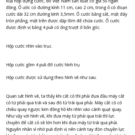
loại hộp đựng cước, do Việt Nam sản xuất có giá 50 ngàn
đồng. Ổ ước có đường kính 11 cm, cao 2 cm, trong ổ có đoạn
cước dài 32 cm đường kính 3,5mm. Ổ cước bằng sắt, mặt đáy
tròn phẵng, mặt trên được dập lõm để chứa cước. Ổ cước
được định vị bằng 4 puli có ống trượt ở bốn góc.
Hộp cước nhìn vào trục
Hộp cước gồm 4 puli đỡ cước hình trụ
Hộp cước được sử dụng theo hình vẽ như sau:
Quan sát hình vẽ, ta thấy khi cắt cỏ thì phải đưa đầu máy cắt
cỏ từ phải qua trái và sau đó từ trái qua phải. Máy cắt cỏ có
chiều quay ngược kim đồng hồ khi nhìn vào cánh quạt quay.
Như vậy với hình vẽ, khi đưa máy từ phải qua trái thì lực
chuyền để cắt cỏ sẽ lớn hơn khi đưa máy từ trái qua phải.
Nguyên nhân vì nhờ puli định vị nên cánh tay đòn chuyền lực