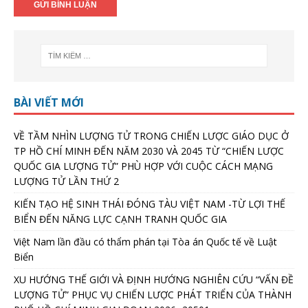
BÀI VIẾT MỚI
VỀ TẦM NHÌN LƯỢNG TỬ TRONG CHIẾN LƯỢC GIÁO DỤC Ở
TP HỒ CHÍ MINH ĐẾN NĂM 2030 VÀ 2045 TỪ “CHIẾN LƯỢC
QUỐC GIA LƯỢNG TỬ” PHÙ HỢP VỚI CUỘC CÁCH MẠNG
LƯỢNG TỬ LẦN THỨ 2
KIẾN TẠO HỆ SINH THÁI ĐÓNG TÀU VIỆT NAM -TỪ LỢI THẾ
BIỂN ĐẾN NĂNG LỰC CẠNH TRANH QUỐC GIA
Việt Nam lần đầu có thẩm phán tại Tòa án Quốc tế về Luật
Biển
XU HƯỚNG THẾ GIỚI VÀ ĐỊNH HƯỚNG NGHIÊN CỨU “VẤN ĐỀ
LƯỢNG TỬ” PHỤC VỤ CHIẾN LƯỢC PHÁT TRIỂN CỦA THÀNH