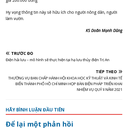
giá 200.000 đồng
Hy vọng thông tin này sẽ hữu ích cho người nông dân, người
làm vườn.
KS Doãn Mạnh Dũng
TRƯỚC ĐÓ
Điện hải lưu – mô hình sẽ thực hiện tại hạ lưu thủy điện Trị An
TIẾP THEO
THƯỜNG VỤ BAN CHẤP HÀNH HỘI KHOA HỌC KỸ THUẬT VÀ KINH TẾ
BIỂN THÀNH PHỐ HỒ CHÍ MINH HỌP BÀN BIỆN PHÁP TRIỂN KHAI
NHIỆM VỤ QUÝ II NĂM 2021
HÃY BÌNH LUẬN ĐẦU TIÊN
Để lại một phản hồi