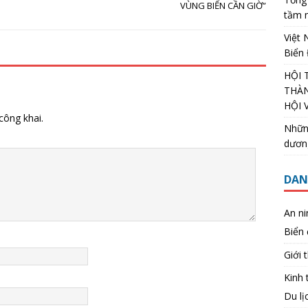
VÙNG BIỂN CẦN GIỜ”
tầm n
Việt
Biển
HỘI 
THÀN
HỘI 
công khai.
Nhữn
dương
DAN
An ni
Biển
Giới 
Kinh t
Du lị