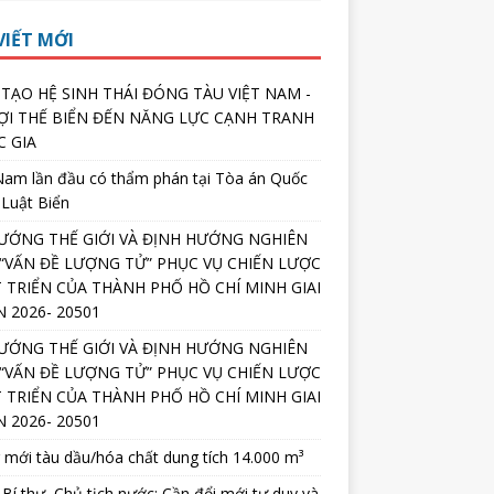
VIẾT MỚI
 TẠO HỆ SINH THÁI ĐÓNG TÀU VIỆT NAM -
ỢI THẾ BIỂN ĐẾN NĂNG LỰC CẠNH TRANH
 GIA
Nam lần đầu có thẩm phán tại Tòa án Quốc
 Luật Biển
ƯỚNG THẾ GIỚI VÀ ĐỊNH HƯỚNG NGHIÊN
“VẤN ĐỀ LƯỢNG TỬ” PHỤC VỤ CHIẾN LƯỢC
 TRIỂN CỦA THÀNH PHỐ HỒ CHÍ MINH GIAI
 2026- 20501
ƯỚNG THẾ GIỚI VÀ ĐỊNH HƯỚNG NGHIÊN
“VẤN ĐỀ LƯỢNG TỬ” PHỤC VỤ CHIẾN LƯỢC
 TRIỂN CỦA THÀNH PHỐ HỒ CHÍ MINH GIAI
 2026- 20501
mới tàu dầu/hóa chất dung tích 14.000 m³
Bí thư, Chủ tịch nước: Cần đổi mới tư duy và