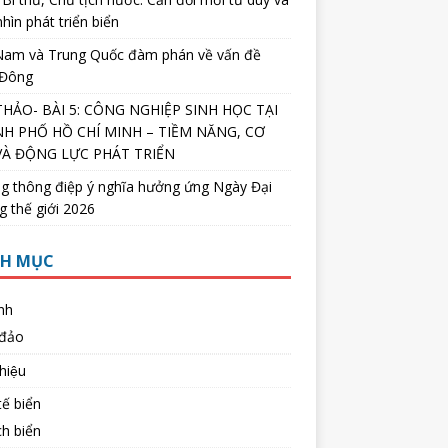
hìn phát triển biển
 Nam và Trung Quốc đàm phán về vấn đề
 Đông
THẢO- BÀI 5: CÔNG NGHIỆP SINH HỌC TẠI
H PHỐ HỒ CHÍ MINH – TIỀM NĂNG, CƠ
VÀ ĐỘNG LỰC PHÁT TRIỂN
g thông điệp ý nghĩa hưởng ứng Ngày Đại
 thế giới 2026
H MỤC
nh
 đảo
thiệu
ế biển
ch biển