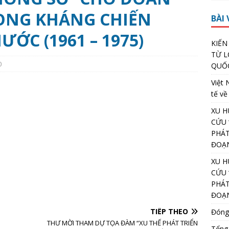
RONG KHÁNG CHIẾN
BÀI 
ỚC (1961 – 1975)
KIẾN
TỪ L
0
QUỐC
Việt 
tế về
XU H
CỨU 
PHÁT
ĐOẠN
XU H
CỨU 
PHÁT
ĐOẠN
TIẾP THEO
Đóng 
THƯ MỜI THAM DỰ TỌA ĐÀM “XU THẾ PHÁT TRIỂN
Tổng 