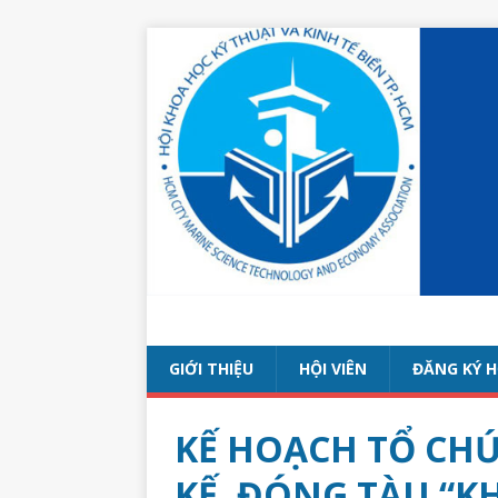
GIỚI THIỆU
HỘI VIÊN
ĐĂNG KÝ H
KẾ HOẠCH TỔ CHỨ
KẾ, ĐÓNG TÀU “