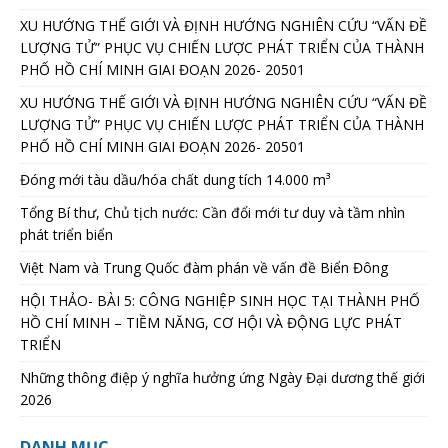
XU HƯỚNG THẾ GIỚI VÀ ĐỊNH HƯỚNG NGHIÊN CỨU “VẤN ĐỀ
LƯỢNG TỬ” PHỤC VỤ CHIẾN LƯỢC PHÁT TRIỂN CỦA THÀNH
PHỐ HỒ CHÍ MINH GIAI ĐOẠN 2026- 20501
XU HƯỚNG THẾ GIỚI VÀ ĐỊNH HƯỚNG NGHIÊN CỨU “VẤN ĐỀ
LƯỢNG TỬ” PHỤC VỤ CHIẾN LƯỢC PHÁT TRIỂN CỦA THÀNH
PHỐ HỒ CHÍ MINH GIAI ĐOẠN 2026- 20501
Đóng mới tàu dầu/hóa chất dung tích 14.000 m³
Tổng Bí thư, Chủ tịch nước: Cần đổi mới tư duy và tầm nhìn
phát triển biển
Việt Nam và Trung Quốc đàm phán về vấn đề Biển Đông
HỘI THẢO- BÀI 5: CÔNG NGHIỆP SINH HỌC TẠI THÀNH PHỐ
HỒ CHÍ MINH – TIỀM NĂNG, CƠ HỘI VÀ ĐỘNG LỰC PHÁT
TRIỂN
Những thông điệp ý nghĩa hưởng ứng Ngày Đại dương thế giới
2026
DANH MỤC